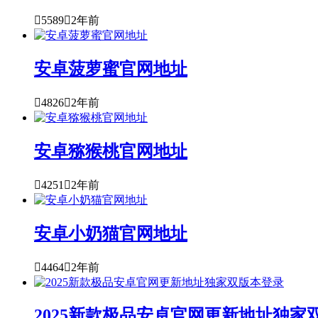

5589

2年前
安卓菠萝蜜官网地址

4826

2年前
安卓猕猴桃官网地址

4251

2年前
安卓小奶猫官网地址

4464

2年前
2025新款极品安卓官网更新地址独家