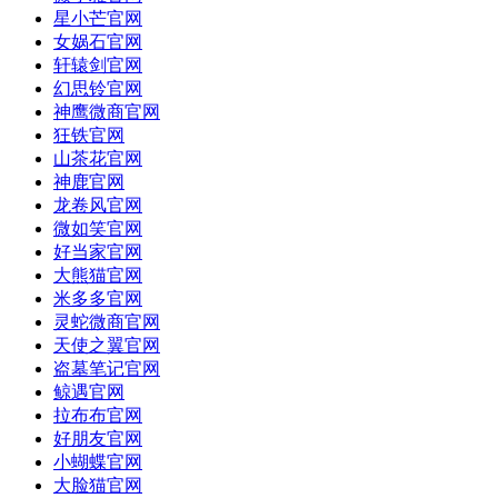
星小芒官网
女娲石官网
轩辕剑官网
幻思铃官网
神鹰微商官网
狂铁官网
山茶花官网
神鹿官网
龙卷风官网
微如笑官网
好当家官网
大熊猫官网
米多多官网
灵蛇微商官网
天使之翼官网
盗墓笔记官网
鲸遇官网
拉布布官网
好朋友官网
小蝴蝶官网
大脸猫官网