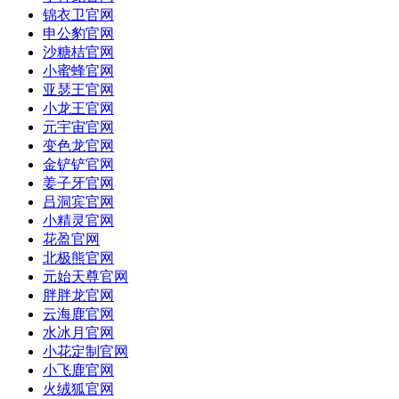
锦衣卫官网
申公豹官网
沙糖桔官网
小蜜蜂官网
亚瑟王官网
小龙王官网
元宇宙官网
变色龙官网
金铲铲官网
姜子牙官网
吕洞宾官网
小精灵官网
花盈官网
北极熊官网
元始天尊官网
胖胖龙官网
云海鹿官网
水冰月官网
小花定制官网
小飞鹿官网
火绒狐官网