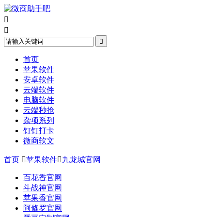



首页
苹果软件
安卓软件
云端软件
电脑软件
云端秒抢
杂项系列
钉钉打卡
微商软文
首页

苹果软件

九龙城官网
百花香官网
斗战神官网
苹果香官网
阿修罗官网