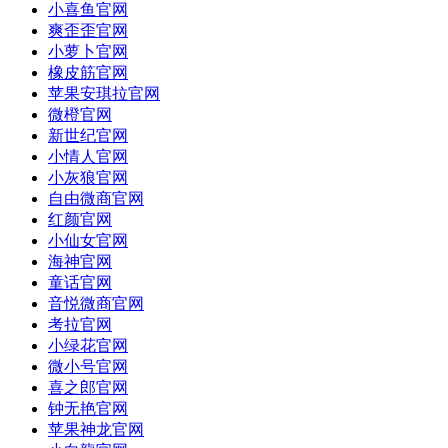
小喜鱼官网
爽歪歪官网
小萝卜官网
橡皮筋官网
苹果安琪拉官网
微橙官网
新世纪官网
小情人官网
小灰狼官网
自由微商官网
红颜官网
小仙女官网
海神官网
童话官网
音悦微商官网
考拉官网
小绿花官网
微小号官网
喜之郎官网
钟无艳官网
苹果神龙官网