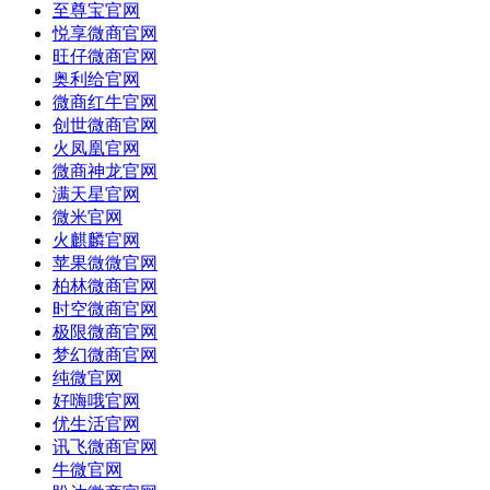
至尊宝官网
悦享微商官网
旺仔微商官网
奥利给官网
微商红牛官网
创世微商官网
火凤凰官网
微商神龙官网
满天星官网
微米官网
火麒麟官网
苹果微微官网
柏林微商官网
时空微商官网
极限微商官网
梦幻微商官网
纯微官网
好嗨哦官网
优生活官网
讯飞微商官网
牛微官网