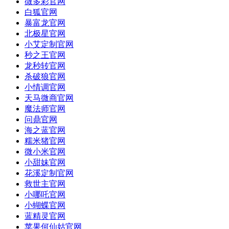
微多彩官网
白狐官网
暴富龙官网
北极星官网
小艾定制官网
秒之王官网
龙秒转官网
杀破狼官网
小情调官网
天马微商官网
魔法师官网
问鼎官网
海之蓝官网
糯米猪官网
微小米官网
小甜妹官网
花溪定制官网
救世主官网
小哪吒官网
小蝴蝶官网
蓝精灵官网
苹果何仙姑官网