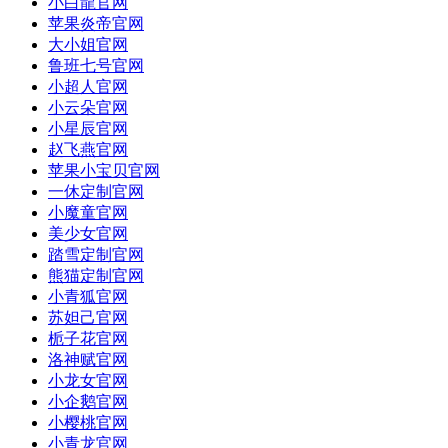
小白龍官网
苹果炎帝官网
大小姐官网
鲁班七号官网
小超人官网
小云朵官网
小星辰官网
赵飞燕官网
苹果小宝贝官网
一休定制官网
小魔童官网
美少女官网
踏雪定制官网
熊猫定制官网
小青狐官网
苏妲己官网
栀子花官网
洛神赋官网
小龙女官网
小企鹅官网
小樱桃官网
小青龙官网