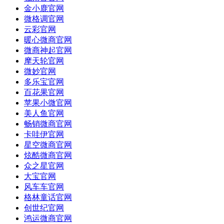
金小鹿官网
微格调官网
云彩官网
暖心微商官网
微商神起官网
摩天轮官网
微妙官网
多乐宝官网
百花果官网
苹果小微官网
美人鱼官网
畅销微商官网
卡哇伊官网
星空微商官网
炫酷微商官网
众之星官网
大宝官网
风车车官网
格林童话官网
创世纪官网
鸿运微商官网