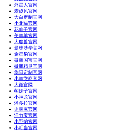
外星人官网
麦旋风官网
大白定制官网
小龙猫官网
花仙子官网
美羊羊官网
大魔兽官网
曼珠沙华官网
金星豹官网
微商国宝官网
微商精灵官网
华阳定制官网
小羊微商官网
大微官网
萌妹子官网
小神龙官网
潘多拉官网
史莱克官网
活力宝官网
小野豹官网
小叮当官网