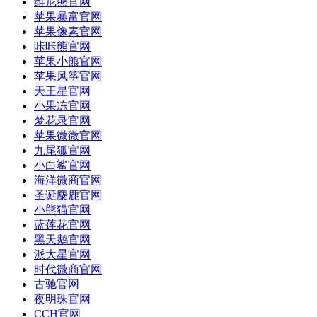
维尼熊官网
苹果暴富官网
苹果像素官网
咔咔熊官网
苹果小熊官网
苹果风筝官网
天王星官网
小果冻官网
梦花录官网
苹果微微官网
九尾狐官网
小白鲨官网
海洋微商官网
圣诞麋鹿官网
小熊猫官网
蓝莲花官网
黑天鹅官网
派大星官网
时代微商官网
古驰官网
夜明珠官网
CCH官网