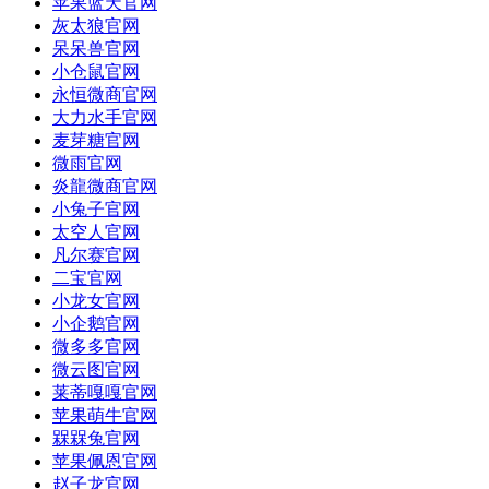
苹果蓝天官网
灰太狼官网
呆呆兽官网
小仓鼠官网
永恒微商官网
大力水手官网
麦芽糖官网
微雨官网
炎龍微商官网
小兔子官网
太空人官网
凡尔赛官网
二宝官网
小龙女官网
小企鹅官网
微多多官网
微云图官网
莱蒂嘎嘎官网
苹果萌牛官网
槑槑兔官网
苹果佩恩官网
赵子龙官网