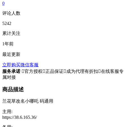
0
评论人数
5242
累计关注
1年前
最近更新
立即购买
微信客服
服务承诺

官方授权

正品保证

成为代理有折扣

在线客服专
属对接
商品描述
兰花草改名小哪吒 码通用
主用:
https://38.6.165.36/