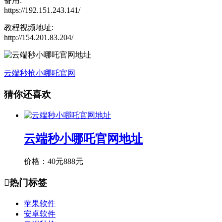
备用:
https://192.151.243.141/
教程视频地址:
http://154.201.83.204/
云端秒抢
小哪吒官网
猜你还喜欢
云端秒小哪吒官网地址
价格：
40元
888元

热门标签
苹果软件
安卓软件