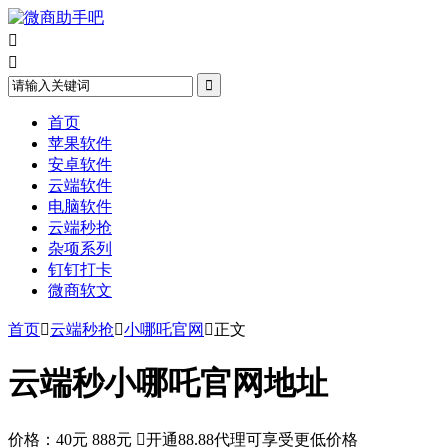



首页
苹果软件
安卓软件
云端软件
电脑软件
云端秒抢
杂项系列
钉钉打卡
微商软文
首页

云端秒抢

小哪吒官网

正文
云端秒小哪吒官网地址
价格：
40元
888元

开通88.88代理可享受更低价格