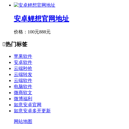
安卓鲤想官网地址
价格：
100元
888元

热门标签
苹果软件
安卓软件
云端秒抢
云端转发
云端软件
电脑软件
微商软文
微博福利
如意安卓官网
如意安卓多开更新
网站地图