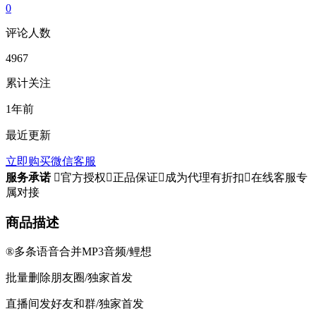
0
评论人数
4967
累计关注
1年前
最近更新
立即购买
微信客服
服务承诺

官方授权

正品保证

成为代理有折扣

在线客服专
属对接
商品描述
®多条语音合并MP3音频/鲤想
批量删除朋友圈/独家首发
直播间发好友和群/独家首发