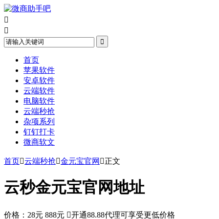



首页
苹果软件
安卓软件
云端软件
电脑软件
云端秒抢
杂项系列
钉钉打卡
微商软文
首页

云端秒抢

金元宝官网

正文
云秒金元宝官网地址
价格：
28元
888元

开通88.88代理可享受更低价格