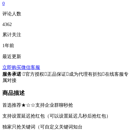
0
评论人数
4362
累计关注
1年前
最近更新
立即购买
微信客服
服务承诺

官方授权

正品保证

成为代理有折扣

在线客服专
属对接
商品描述
首选推荐★☆☆支持企业群聊秒抢
支持设置延迟抢红包（可以设置延迟几秒后抢红包）
独家只抢关键词（可自定义关键词知台