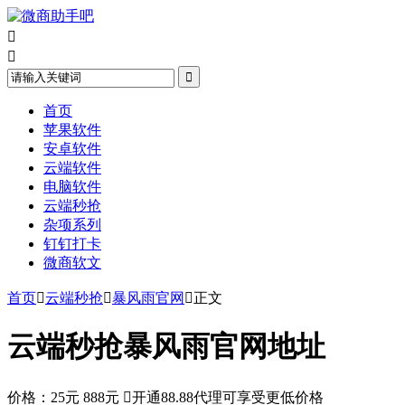



首页
苹果软件
安卓软件
云端软件
电脑软件
云端秒抢
杂项系列
钉钉打卡
微商软文
首页

云端秒抢

暴风雨官网

正文
云端秒抢暴风雨官网地址
价格：
25元
888元

开通88.88代理可享受更低价格