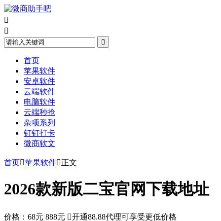



首页
苹果软件
安卓软件
云端软件
电脑软件
云端秒抢
杂项系列
钉钉打卡
微商软文
首页

苹果软件

正文
2026款新版二宝官网下载地址
价格：
68元
888元

开通88.88代理可享受更低价格