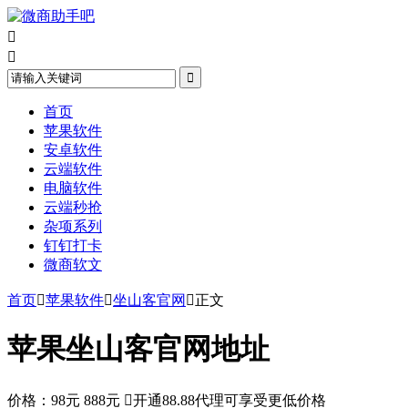



首页
苹果软件
安卓软件
云端软件
电脑软件
云端秒抢
杂项系列
钉钉打卡
微商软文
首页

苹果软件

坐山客官网

正文
苹果坐山客官网地址
价格：
98元
888元

开通88.88代理可享受更低价格