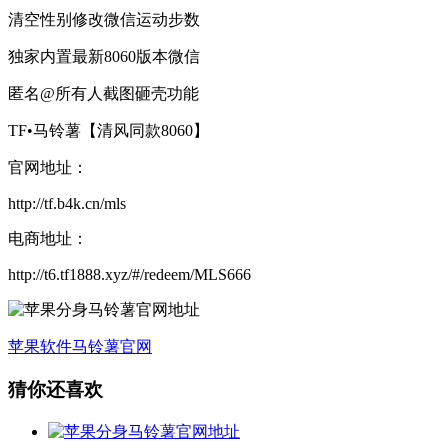
清空性别修改微信运动步数
独家内置最新8060版本微信
匿名@所有人截图砸壳功能
TF•马铃薯【清风同款8060】
官网地址：
http://tf.b4k.cn/mls
电商地址：
http://t6.tf1888.xyz/#/redeem/MLS666
苹果软件
马铃薯官网
猜你还喜欢