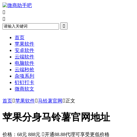



首页
苹果软件
安卓软件
云端软件
电脑软件
云端秒抢
杂项系列
钉钉打卡
微商软文
首页

苹果软件

马铃薯官网

正文
苹果分身马铃薯官网地址
价格：
68元
888元

开通88.88代理可享受更低价格