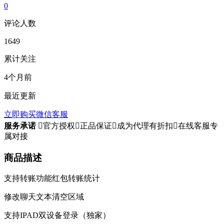
0
评论人数
1649
累计关注
4个月前
最近更新
立即购买
微信客服
服务承诺

官方授权

正品保证

成为代理有折扣

在线客服专
属对接
商品描述
支持转账功能红包转账统计
修改聊天文本清空区域
支持IPAD双设备登录（独家）