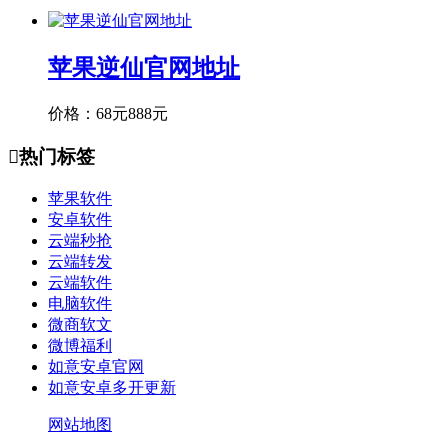
苹果逆仙官网地址
价格：
68元
888元

热门标签
苹果软件
安卓软件
云端秒抢
云端转发
云端软件
电脑软件
微商软文
微博福利
如意安卓官网
如意安卓多开更新
网站地图