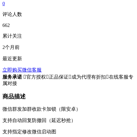
0
评论人数
662
累计关注
2个月前
最近更新
立即购买
微信客服
服务承诺

官方授权

正品保证

成为代理有折扣

在线客服专
属对接
商品描述
微信群发加群收款卡加锁（限安卓）
支持自动回复防撤回（延迟秒抢）
支持指定修改微信启动图