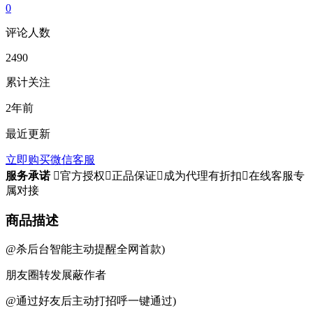
0
评论人数
2490
累计关注
2年前
最近更新
立即购买
微信客服
服务承诺

官方授权

正品保证

成为代理有折扣

在线客服专
属对接
商品描述
@杀后台智能主动提醒全网首款)
朋友圈转发展蔽作者
@通过好友后主动打招呼一键通过)