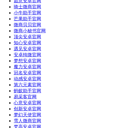
如意安卓官网
骑士微商官网
小牛助手官网
芒果助手官网
微商贝贝官网
微商小秘书官网
顶尖安卓官网
知心安卓官网
遇见安卓官网
安卓纯微官网
梦想安卓官网
魔力安卓官网
冠名安卓官网
动感安卓官网
第六元素官网
蚂蚁助手官网
易采客官网
心意安卓官网
创新安卓官网
梦幻天使官网
雪人微商官网
梵高安卓官网