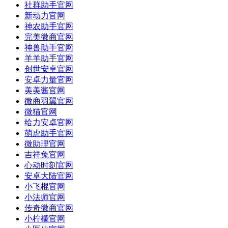
社群助手官网
新动力官网
神农助手官网
完美微商官网
神兽助手官网
羊羊助手官网
创世安卓官网
安卓力量官网
美美酱官网
微商羽翼官网
微猫官网
给力安卓官网
萌虎助手官网
微助理官网
吉祥兔官网
心动时刻官网
安卓大陆官网
小飞棍官网
小法师官网
传奇微商官网
小柠檬官网