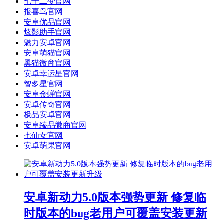
七十二变官网
报喜鸟官网
安卓优品官网
炫影助手官网
魅力安卓官网
安卓萌猫官网
黑猫微商官网
安卓幸运星官网
智多星官网
安卓金蝉官网
安卓传奇官网
极品安卓官网
安卓臻品微商官网
七仙女官网
安卓萌果官网
安卓新动力5.0版本强势更新 修复临
时版本的bug老用户可覆盖安装更新