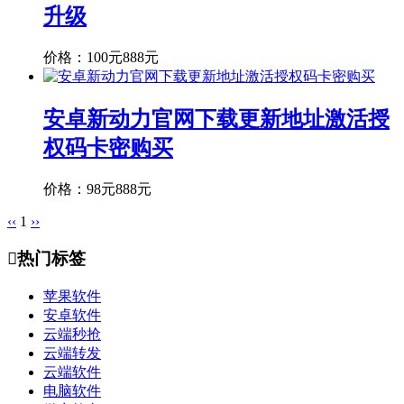
升级
价格：
100元
888元
安卓新动力官网下载更新地址激活授
权码卡密购买
价格：
98元
888元
‹‹
1
››

热门标签
苹果软件
安卓软件
云端秒抢
云端转发
云端软件
电脑软件