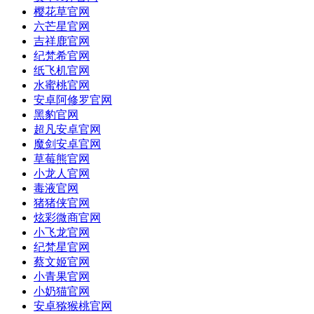
樱花草官网
六芒星官网
吉祥鹿官网
纪梵希官网
纸飞机官网
水蜜桃官网
安卓阿修罗官网
黑豹官网
超凡安卓官网
魔剑安卓官网
草莓熊官网
小龙人官网
毒液官网
猪猪侠官网
炫彩微商官网
小飞龙官网
纪梵星官网
蔡文姬官网
小青果官网
小奶猫官网
安卓猕猴桃官网