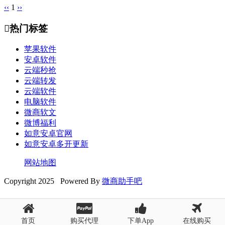
‹‹
1
››

热门标签
苹果软件
安卓软件
云端秒抢
云端转发
云端软件
电脑软件
微商软文
微博福利
如意安卓官网
如意安卓多开更新
网站地图
Copyright 2025 Powered By
微商助手吧
首页
购买代理
下单App
在线购买