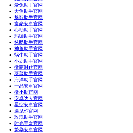
爱兔助手官网
大鱼助手官网
魅影助手官网
富豪安卓官网
心动助手官网
玛咖助手官网
炫酷助手官网
神鱼助手官网
蜗牛助手官网
小鹿助手官网
微商时代官网
薇薇助手官网
海洋助手官网
一品安卓官网
微小助官网
安卓达人官网
星空安卓官网
遇见你官网
玫瑰助手官网
时光宝盒官网
繁华安卓官网